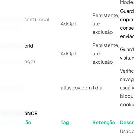
Mode
Guard
Persistente,
AdoptConsent
(Local
cópia
AdOpt
até
Storage)
conse
exclusão
envia
Persistente,
AdoptVisitorId
Guard
AdOpt
até
visita
(Local Storage)
exclusão
Verifi
naveg
cookietest
atlasgov.com
1 dia
usuári
bloqu
cooki
PERFORMANCE
Identificação
Tag
Retenção
Descr
Usado