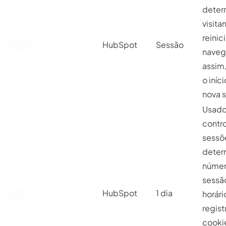
deter
visita
reinic
__hssrc
HubSpot
Sessão
naveg
assim,
o iníc
nova 
Usado
contro
sessõ
deter
númer
sessã
__hssc
HubSpot
1 dia
horári
regist
cooki