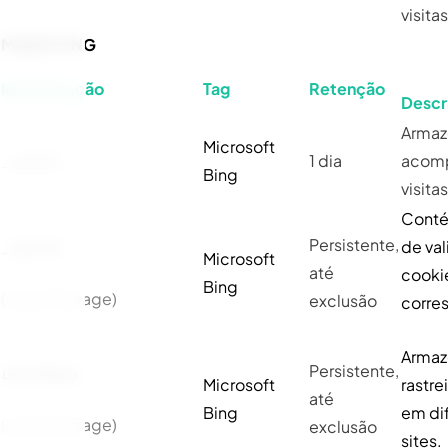
visita
MARKETING
Identificação
Tag
Retenção
Descr
Armaz
Microsoft
_uetsid
1 dia
acom
Bing
visita
Conté
Persistente,
_uetvid
de va
Microsoft
até
cooki
Bing
(Local Storage)
exclusão
corre
Armaz
Persistente,
uetvid
exp
Microsoft
rastrei
até
Bing
em di
(Local Storage)
exclusão
sites.