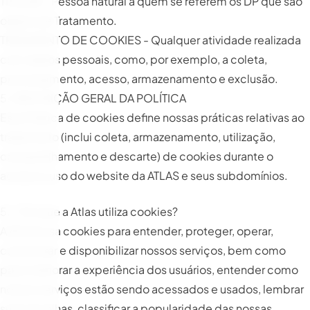
TITULAR - Pessoa natural a quem se referem os DP que são
objeto de Tratamento.
TRATAMENTO DE COOKIES - Qualquer atividade realizada
com dados pessoais, como, por exemplo, a coleta,
processamento, acesso, armazenamento e exclusão.
5. DESCRIÇÃO GERAL DA POLÍTICA
Esta Política de cookies define nossas práticas relativas ao
tratamento (inclui coleta, armazenamento, utilização,
compartilhamento e descarte) de cookies durante o
acesso e uso do website da ATLAS e seus subdomínios.
5.1. Por que a Atlas utiliza cookies?
A ATLAS usa cookies para entender, proteger, operar,
customizar e disponibilizar nossos serviços, bem como
para melhorar a experiência dos usuários, entender como
nossos serviços estão sendo acessados e usados, lembrar
suas escolhas, classificar a popularidade das nossas