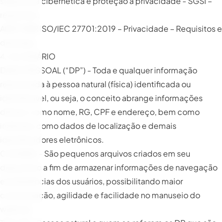
segurança cibernética e proteção à privacidade - SGSI –
requisitos.
ABNT NBR ISO/IEC 27701:2019 – Privacidade – Requisitos e
diretrizes.
4. GLOSSÁRIO
DADO PESSOAL (“DP”) - Toda e qualquer informação
relacionada à pessoa natural (física) identificada ou
identificável, ou seja, o conceito abrange informações
diretas, como nome, RG, CPF e endereço, bem como
indiretas, como dados de localização e demais
identificadores eletrônicos.
COOKIES - São pequenos arquivos criados em seu
dispositivo a fim de armazenar informações de navegação
e preferências dos usuários, possibilitando maior
customização, agilidade e facilidade no manuseio do
website.