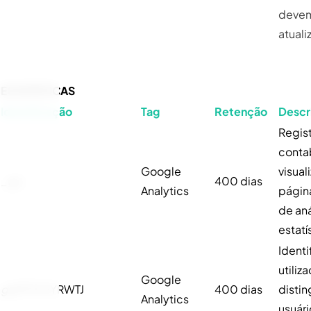
devem
atuali
ESTATÍSTICAS
Identificação
Tag
Retenção
Descr
Regist
contab
Google
visual
_ga
400 dias
Analytics
página
de aná
estatí
Identi
utiliz
Google
ga
MTX95YRWTJ
400 dias
distin
Analytics
usuári