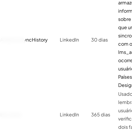
armaz
infor
sobre
que 
sincr
AnalyticsSyncHistory
LinkedIn
30 dias
com o
lms_a
ocorr
usuári
Países
Desig
Usado
lembr
usuári
bscookie
LinkedIn
365 dias
verifi
dois f