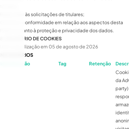
titulares;
Responder às solicitações de titulares;
Orientar a conformidade em relação aos aspectos desta
Política quanto à proteção e privacidade dos dados.
8. RELATÓRIO DE COOKIES
Última atualização em 05 de agosto de 2026
NECESSÁRIOS
Identificação
Tag
Retenção
Descr
Cooki
da AdO
party)
respo
armaz
identi
anoni
visita