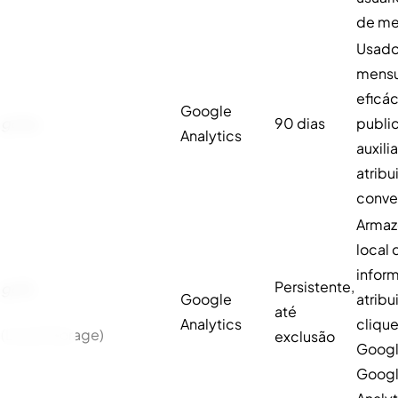
de me
Usado
mensu
eficác
Google
gcl
au
90 dias
publi
Analytics
auxilia
atribu
conve
Arma
local 
infor
Persistente,
gcl
ls
Google
atribu
até
Analytics
cliqu
(Local Storage)
exclusão
Googl
Goog