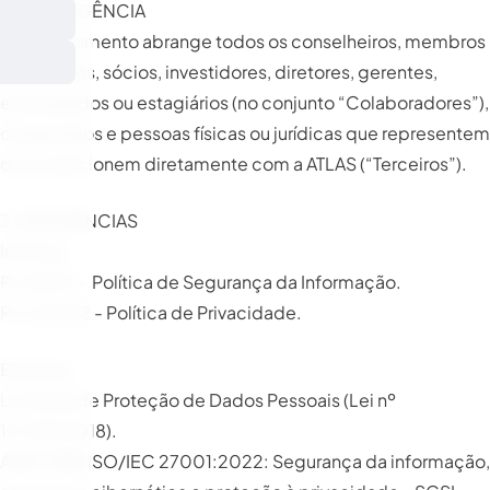
2. ABRANGÊNCIA
Este documento abrange todos os conselheiros, membros
de comitês, sócios, investidores, diretores, gerentes,
empregados ou estagiários (no conjunto “Colaboradores”),
cooperados e pessoas físicas ou jurídicas que representem
ou se relacionem diretamente com a ATLAS (“Terceiros”).
3. REFERÊNCIAS
Internas
PL GSI 01 - Política de Segurança da Informação.
PL CCE 02 - Política de Privacidade.
Externas
Lei Geral de Proteção de Dados Pessoais (Lei nº
13.709/2018).
ABNT NBR ISO/IEC 27001:2022: Segurança da informação,