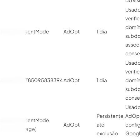
do vis
Usado
verific
domín
adoptConsentMode
AdOpt
1 dia
subdo
assoc
conse
Usado
verific
AdoptGD1785095838394
AdOpt
1 dia
domín
subdo
conse
Usado
Persistente,
AdOpt
adoptConsentMode
AdOpt
até
config
(Local Storage)
exclusão
Googl