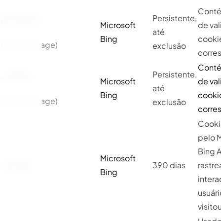
Conté
Persistente,
uetsid
exp
Microsoft
de va
até
Bing
cooki
(Local Storage)
exclusão
corre
Conté
Persistente,
_uetsid
Microsoft
de va
até
Bing
cooki
(Local Storage)
exclusão
corre
Cookie
pelo 
Bing 
Microsoft
_uetvid
390 dias
rastr
Bing
inter
usuári
visitou