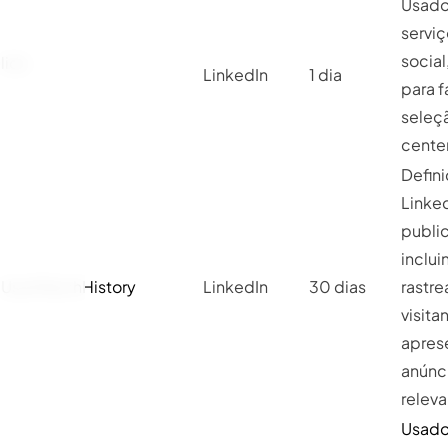
Usado
servi
social
lidc
LinkedIn
1 dia
para fa
seleç
center
Defin
Linked
public
inclui
UserMatchHistory
LinkedIn
30 dias
rastr
visita
apres
anúnc
releva
Usado