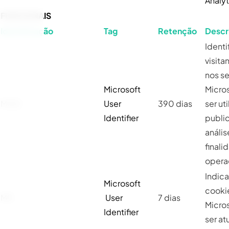
Analyt
FUNCIONAIS
Identificação
Tag
Retenção
Descr
Identi
visita
nos se
Microsoft
Micro
MUID
User
390 dias
ser ut
Identifier
publi
anális
finali
opera
Indica
Microsoft
cooki
MR
User
7 dias
Micro
Identifier
ser at