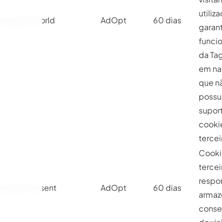
utiliz
AdoptVisitorId
AdOpt
60 dias
garant
funci
da Ta
em na
que n
possu
supor
cooki
tercei
Cooki
tercei
respo
AdoptConsent
AdOpt
60 dias
armaz
conse