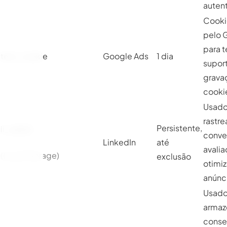
auten
Cookie
pelo 
para t
test_cookie
Google Ads
1 dia
supor
grava
cooki
Usado
rastr
Persistente,
li_adsId
conve
LinkedIn
até
avalia
(Local Storage)
exclusão
otimi
anúnc
Usado
armaz
conse