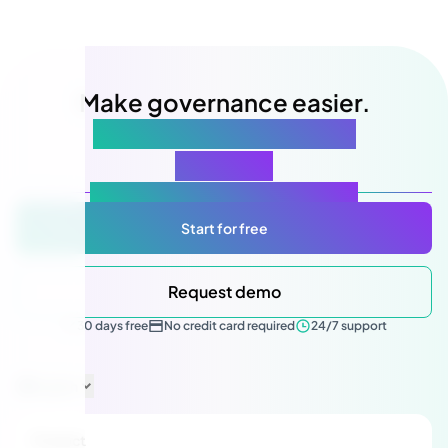
Make governance easier.
Starting with your next
meeting
Atlas Gov: Powered by AI, made for you.
Start for free
Request demo
30 days free
No credit card required
24/7 support
English
Product