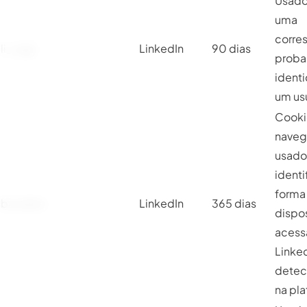
Usado
uma
corre
li_sugr
LinkedIn
90 dias
probab
ident
um usu
Cooki
naveg
usado
identi
forma
bcookie
LinkedIn
365 dias
dispos
acess
Linked
detec
na pl